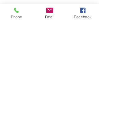
Phone
Email
Facebook
CATAMARINE
Adresse du chantier
: 5 rue Carnot, Numbo
98800 Nouméa, Nouvelle Calédonie
Email
:
myboat@catamarine.net
Tel
:
+687 78 20 80