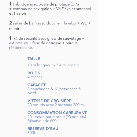
1
flybridge avec poste de pilotage (GPS
+ compas de navigation + VHF fixe et antenne)
et 1 salon
2
salles de bain avec douche + lavabo + WC +
miroir
1
kit de sécurité avec gilets de sauvetage +
extincteurs + feux de détresse + miroirs
réfléchissants
TAILLE
10 m longueur x 5.4 m largeur
POIDS
4 tonnes
CAPACITE
8 couchages & 16 personnes à
bord
VITESSE DE CROISIERE
20 nœuds avec 2 moteurs 200 cv
CONSOMMATION CARBURANT
20 litres/h par moteur (20 noeuds)
Réservoir de 600 L
RESERVE D'EAU
600L